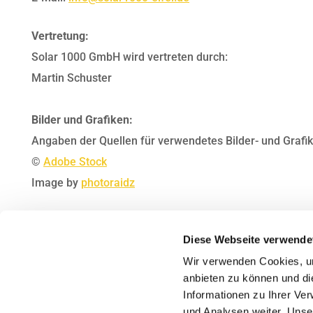
Vertretung:
Solar 1000 GmbH wird vertreten durch:
Martin Schuster
Bilder und Grafiken:
Angaben der Quellen für verwendetes Bilder- und Grafik
©
Adobe Stock
Image by
photoraidz
Webdesign by
mediamagneten
Diese Webseite verwende
Wir verwenden Cookies, um
Verantwortlich:
anbieten zu können und di
Max Schmidt-Römhild GmbH & Co. KG
Informationen zu Ihrer Ve
Konrad-Adenauer-Str. 4
und Analysen weiter. Unse